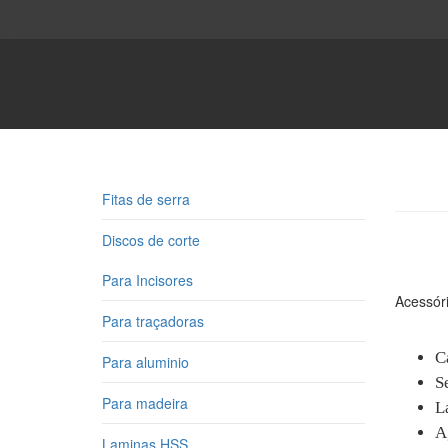
Fitas de serra
Discos de corte
Para Incisores
Acessóri
Para traçadoras
C
Para aluminio
S
Para madeira
L
A
Laminas HSS