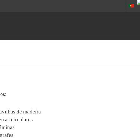
os:
avilhas de madeira
erras circulares
áminas
grafes