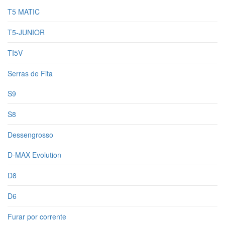
T5 MATIC
T5-JUNIOR
TI5V
Serras de Fita
S9
S8
Dessengrosso
D-MAX Evolution
D8
D6
Furar por corrente