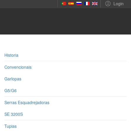
Login
Historia
Convencionais
Garlopas
G5/G6
Serras Esquadrejadoras
SE 3200S
Tupias