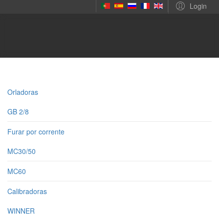
Login
Orladoras
GB 2/8
Furar por corrente
MC30/50
MC60
Calibradoras
WINNER