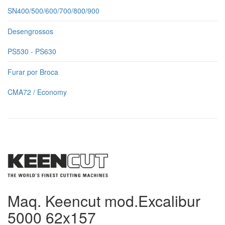
SN400/500/600/700/800/900
Desengrossos
PS530 - PS630
Furar por Broca
CMA72 / Economy
Maq. Keencut mod.Excalibur
5000 62x157