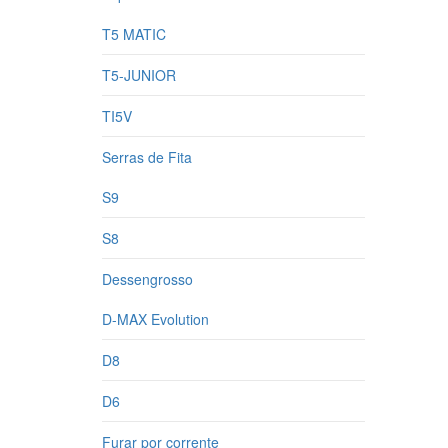
T5 MATIC
T5-JUNIOR
TI5V
Serras de Fita
S9
S8
Dessengrosso
D-MAX Evolution
D8
D6
Furar por corrente