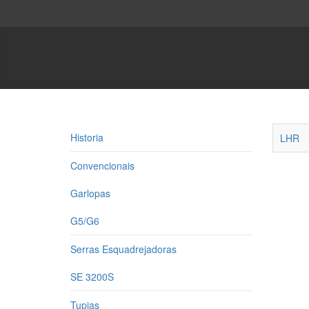
Historia
LHR
Convencionais
Garlopas
G5/G6
Serras Esquadrejadoras
SE 3200S
Tupias