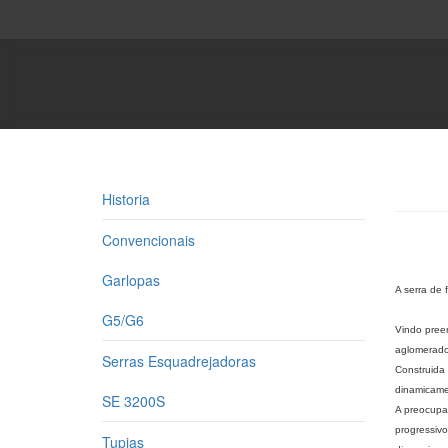
Historia
Convencionais
Garlopas
A serra de 
G5/G6
Vindo preen
aglomerado 
Serras Esquadrejadoras
Construida 
dinamicame
SE 3200S
A preocupa
progressivo
Tupias