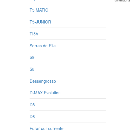
dimensiona
T5 MATIC
T5-JUNIOR
TI5V
Serras de Fita
S9
S8
Dessengrosso
D-MAX Evolution
D8
D6
Furar por corrente