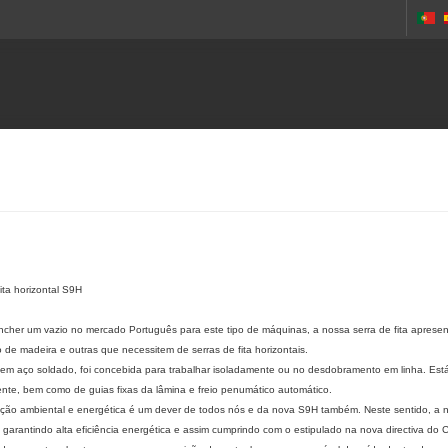
fita horizontal S9H
cher um vazio no mercado Português para este tipo de máquinas, a nossa serra de fita apresent
de madeira e outras que necessitem de serras de fita horizontais.
em aço soldado, foi concebida para trabalhar isoladamente ou no desdobramento em linha. Está
nte, bem como de guias fixas da lâmina e freio penumático automático.
ção ambiental e energética é um dever de todos nós e da nova S9H também. Neste sentido, a no
 garantindo alta eficiência energética e assim cumprindo com o estipulado na nova directiva do